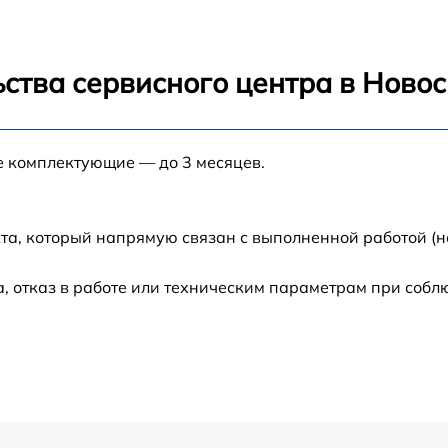
от 60 мин
ства сервисного центра в Ново
от 60 мин
е комплектующие — до 3 месяцев.
от 60 мин
от 60 мин
та, который напрямую связан с выполненной работой (н
от 60 мин
 отказ в работе или техническим параметрам при собл
от 60 мин
от 60 мин
от 60 мин