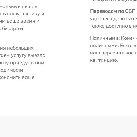
нальные пешие
Переводом по СБП 
ть вашу технику и
удобнее сделать пе
ним ваше время и
также доступно в 
с быстро и
Наличными:
Конечн
наличными. Если в
ия небольших
наш персонал вас 
гаем услугу выезда
квитанцию.
нту приедут к вам
ходимости,
экономить ваше