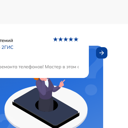
темий
–
2ГИС
не домой и оперативно починил мою сушильную машину. 
емонта телефонов! Мастер в этом сервисном центре спр